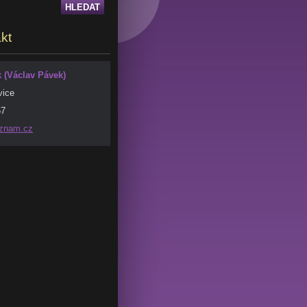
kt
(Václav Pávek)
vice
67
znam.
cz