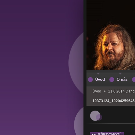
Úvod
O nás
Úvod
>
21.6.2014 Danger
10373124_10204259645
<<
PŘEDCHOZÍ