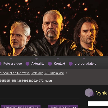
Foto a video
Aktuality
Kontakt
pro pořadatele
 Acoustic a U2 revival, Velbloud, Č. Budějoivice
>
395195_6564365691480024072_o.jpg
Vyhle
SPUSTIT PREZENTACI
NÁSLEDUJÍCÍ
>>