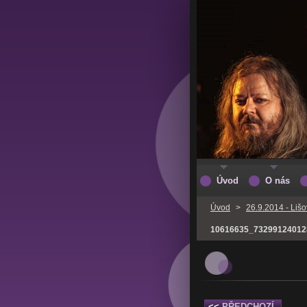
Úvod
O nás
Úvod
>
26.9.2014 - Liš
10616635_73299124012
<<
PŘEDCHOZÍ