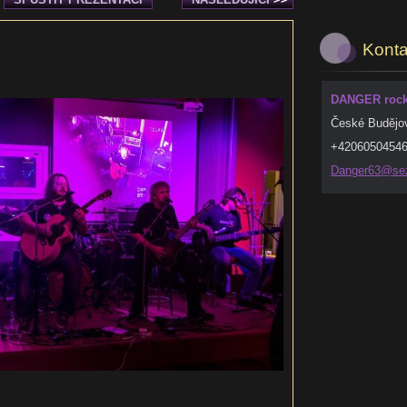
Konta
DANGER rock 
České Budějo
+4206050454
Danger63
@se