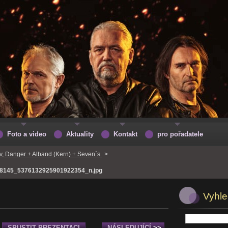
Foto a video
Aktuality
Kontakt
pro pořadatele
ov, Danger + Alband (Kern) + Seven´s
>
8145_5376132925901922354_n.jpg
Vyhle
SPUSTIT PREZENTACI
NÁSLEDUJÍCÍ
>>