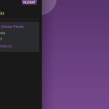
kt
(Václav Pávek)
vice
67
znam.
cz